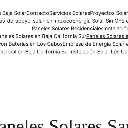
 Baja Solar
Contacto
Servicios Solares
Proyectos Sola
as-de-apoyo-solar-en-mexico
Energía Solar Sin CFE e
Paneles Solares Residenciales
Instalaci
neles Solares en Baja California Sur
Paneles Solares 
con Baterías en Los Cabos
Empresa de Energía Solar e
mercial en Baja California Sur
Instalación Solar Los C
aneles Solares Sa