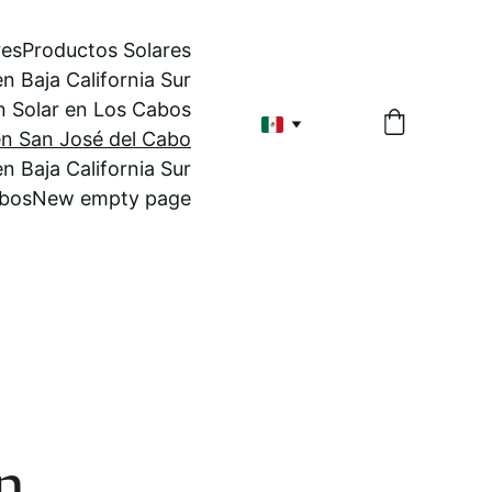
res
Productos Solares
n Baja California Sur
ón Solar en Los Cabos
en San José del Cabo
n Baja California Sur
abos
New empty page
n 